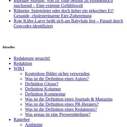
Bipolare Störung: Von zu Tode betrübt zu Himmelhoch
jauchzend – Eine extreme Gefühlswelt
Rühreier, Spiegeleier oder doch lieber ein gekochtes Ei?
Gesunde, cholesterinarme Eier-Zubereitung
Rote Käfer-Larve beißt sich am Babyhals fest – Parasit durch
Gencodes identifiziert
Aktuelles
Redakteure gesucht!
Redaktion
WIKI
Kostenlose Bilder sicher verwenden
Was ist die Definition eines Autors?
Definition Glosse?
Definition Kolumne
Definition Kommentar
Was ist die Definition eines Journals & Magazins
Was ist die Definition eines PR-Beraters?
Was ist die Definition eines Redakteurs?
Was genau ist eine Pressemitteilung?
Ratgeber
Ambiente