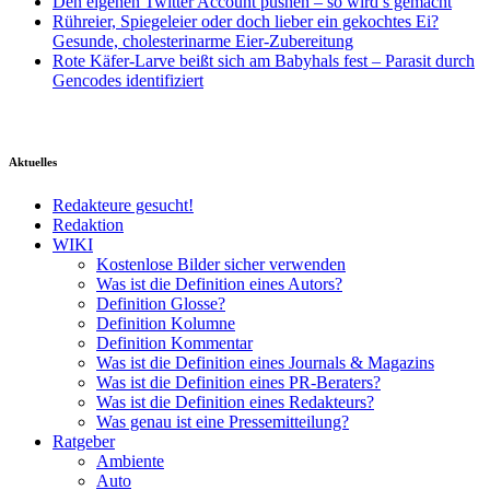
Den eigenen Twitter Account pushen – so wird’s gemacht
Rühreier, Spiegeleier oder doch lieber ein gekochtes Ei?
Gesunde, cholesterinarme Eier-Zubereitung
Rote Käfer-Larve beißt sich am Babyhals fest – Parasit durch
Gencodes identifiziert
Aktuelles
Redakteure gesucht!
Redaktion
WIKI
Kostenlose Bilder sicher verwenden
Was ist die Definition eines Autors?
Definition Glosse?
Definition Kolumne
Definition Kommentar
Was ist die Definition eines Journals & Magazins
Was ist die Definition eines PR-Beraters?
Was ist die Definition eines Redakteurs?
Was genau ist eine Pressemitteilung?
Ratgeber
Ambiente
Auto