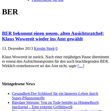
BER
BER bekommt einen neuen, alten Ausichtsratchef:
Klaus Wowereit wieder ins Amt gewählt
13. Dezember 2013
Kerstin Streit
0
Klaus Wowereit ist zurück. Nach einer einjährigen Pause übernimmt
er erneut den Aufsichtsratsposten für den noch brachliegenden BER.
Wirklich erstrebenswert sei das Amt nicht, sagte
[…]
Meistgelesene News
Gesundheit:Der Schlüssel für ein längeres Leben durch
Super-Pflanzenstoffe
Bipolare Störung: Von zu Tode betrübt zu Himmelhoch
jauchzend – Eine extreme Gefühlswelt