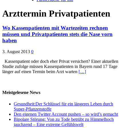
Arzttermin Privatpatienten
Wo Kassenpatienten mit Wartezeiten rechnen
müssen und Privatpatienten stets die Nase vorn
haben
3. August 2013
0
Kassenpatient oder doch eher Privat versichert? Einer aktuellen
Studie zufolge müssen Kassenpatienten in Bayern rund 17 Tage
länger auf einen Termin beim Arzt warten
[…]
Meistgelesene News
Gesundheit:Der Schlüssel für ein längeres Leben durch
Super-Pflanzenstoffe
Den eigenen Twitter Account pushen – so wird’s gemacht
Bipolare Störung: Von zu Tode betrübt zu Himmelhoch
jauchzend – Eine extreme Gefühlswelt