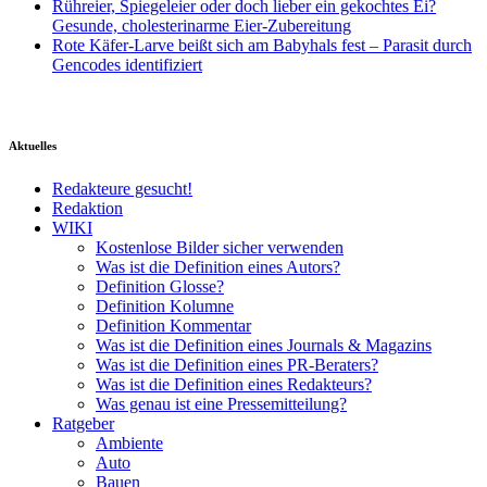
Rühreier, Spiegeleier oder doch lieber ein gekochtes Ei?
Gesunde, cholesterinarme Eier-Zubereitung
Rote Käfer-Larve beißt sich am Babyhals fest – Parasit durch
Gencodes identifiziert
Aktuelles
Redakteure gesucht!
Redaktion
WIKI
Kostenlose Bilder sicher verwenden
Was ist die Definition eines Autors?
Definition Glosse?
Definition Kolumne
Definition Kommentar
Was ist die Definition eines Journals & Magazins
Was ist die Definition eines PR-Beraters?
Was ist die Definition eines Redakteurs?
Was genau ist eine Pressemitteilung?
Ratgeber
Ambiente
Auto
Bauen