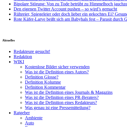
Bipolare Störung: Von zu Tode betrübt zu Himmelhoch jauchz
Den eigenen Twitter Account pushen – so wird’s gemacht
Rühreier, Spiegeleier oder doch lieber ein gekochtes Ei? Gesun
Rote Käfer-Larve beißt sich am Babyhals fest – Parasit durch G
Aktuelles
Redakteure gesucht!
Redaktion
WIKI
Kostenlose Bilder sicher verwenden
Was ist die Definition eines Autors?
Definition Glosse?
Definition Kolumne
Definition Kommentar
Was ist die Definition eines Journals & Magazins
Was ist die Definition eines PR-Beraters?
Was ist die Definition eines Redakteurs?
Was genau ist eine Pressemitteilung?
Ratgeber
Ambiente
Auto